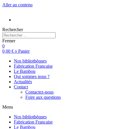
Aller au contenu
Rechercher
Fermer
0
0,00
€
Panier
0
Nos bibliothèques
Fabrication Française
Le Bambou
Qui sommes nous ?
Actualités
Contact
Contactez-nous
Foire aux questions
Menu
Nos bibliothèques
Fabrication Française
Le Bambou